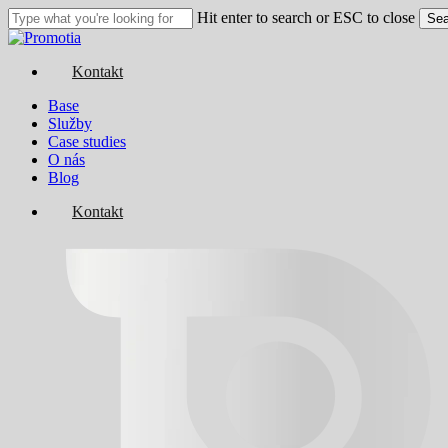
Skip
Hit enter to search or ESC to close
Sea
to
Close
main
Search
content
Kontakt
Menu
Base
Služby
Case studies
O nás
Blog
Kontakt