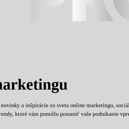
marketingu
 novinky a inšpirácie zo sveta online marketingu, sociá
trendy, ktoré vám pomôžu posunúť vaše podnikanie vpr