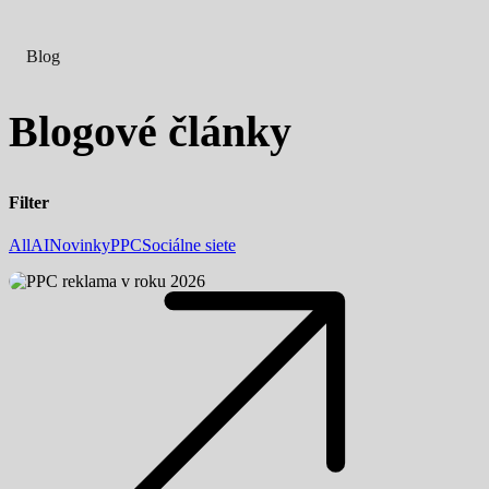
Blog
Blogové články
Filter
All
AI
Novinky
PPC
Sociálne siete
PPC
reklama
v roku