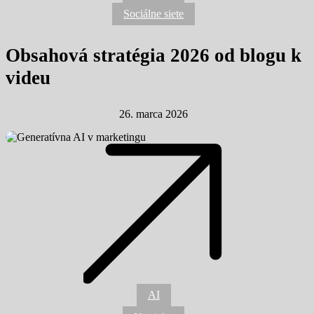
videu
Sociálne siete
Obsahová stratégia 2026 od blogu k
videu
26. marca 2026
Ako využiť
generatívnu
AI v
AI
marketingu