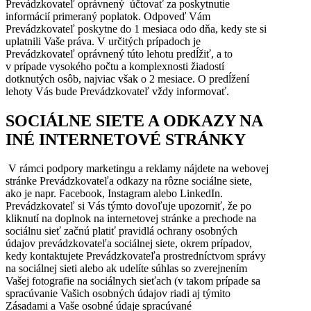
Prevádzkovateľ oprávnený účtovať za poskytnutie
informácií primeraný poplatok. Odpoveď Vám
Prevádzkovateľ poskytne do 1 mesiaca odo dňa, kedy ste si
uplatnili Vaše práva. V určitých prípadoch je
Prevádzkovateľ oprávnený túto lehotu predĺžiť, a to
v prípade vysokého počtu a komplexnosti žiadostí
dotknutých osôb, najviac však o 2 mesiace. O predĺžení
lehoty Vás bude Prevádzkovateľ vždy informovať.
SOCIÁLNE SIETE A ODKAZY NA
INÉ INTERNETOVÉ STRÁNKY
V rámci podpory marketingu a reklamy nájdete na webovej
stránke Prevádzkovateľa odkazy na rôzne sociálne siete,
ako je napr. Facebook, Instagram alebo LinkedIn.
Prevádzkovateľ si Vás týmto dovoľuje upozorniť, že po
kliknutí na doplnok na internetovej stránke a prechode na
sociálnu sieť začnú platiť pravidlá ochrany osobných
údajov prevádzkovateľa sociálnej siete, okrem prípadov,
kedy kontaktujete Prevádzkovateľa prostredníctvom správy
na sociálnej sieti alebo ak udelíte súhlas so zverejnením
Vašej fotografie na sociálnych sieťach (v takom prípade sa
spracúvanie Vašich osobných údajov riadi aj týmito
Zásadami a Vaše osobné údaje spracúvané