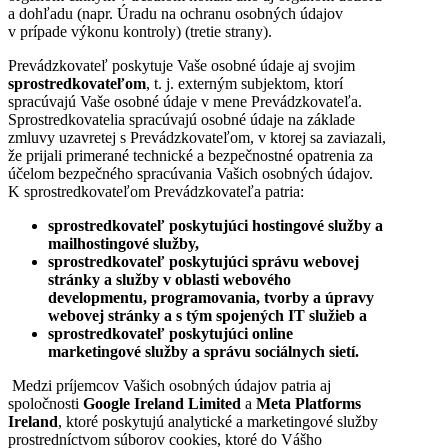
a dohľadu (napr. Úradu na ochranu osobných údajov
v prípade výkonu kontroly) (tretie strany).
Prevádzkovateľ poskytuje Vaše osobné údaje aj svojim
sprostredkovateľom
, t. j. externým subjektom, ktorí
spracúvajú Vaše osobné údaje v mene Prevádzkovateľa.
Sprostredkovatelia spracúvajú osobné údaje na základe
zmluvy uzavretej s Prevádzkovateľom, v ktorej sa zaviazali,
že prijali primerané technické a bezpečnostné opatrenia za
účelom bezpečného spracúvania Vašich osobných údajov.
K sprostredkovateľom Prevádzkovateľa patria:
sprostredkovateľ poskytujúci hostingové služby a
mailhostingové služby,
sprostredkovateľ poskytujúci správu webovej
stránky a služby v oblasti webového
developmentu, programovania, tvorby a úpravy
webovej stránky a s tým spojených IT služieb a
sprostredkovateľ poskytujúci online
marketingové služby a správu sociálnych sietí.
Medzi príjemcov Vašich osobných údajov patria aj
spoločnosti
Google Ireland Limited
a
Meta Platforms
Ireland
, ktoré poskytujú analytické a marketingové služby
prostredníctvom súborov cookies, ktoré do Vášho