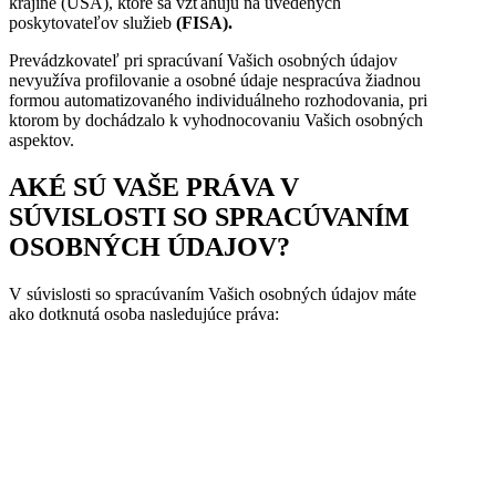
krajine (USA), ktoré sa vzťahujú na uvedených
poskytovateľov služieb
(FISA).
Prevádzkovateľ pri spracúvaní Vašich osobných údajov
nevyužíva profilovanie a osobné údaje nespracúva žiadnou
formou automatizovaného individuálneho rozhodovania, pri
ktorom by dochádzalo k vyhodnocovaniu Vašich osobných
aspektov.
AKÉ SÚ VAŠE PRÁVA V
SÚVISLOSTI SO SPRACÚVANÍM
OSOBNÝCH ÚDAJOV?
V súvislosti so spracúvaním Vašich osobných údajov máte
ako dotknutá osoba nasledujúce práva:
Právo na prístup –
Ako dotknutá osoba
máte právo získať od
Prevádzkovateľa
potvrdenie o tom, či
spracúva Vaše
osobné údaje a ak
Právo na opravu –
Na