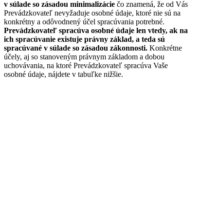
v súlade so zásadou minimalizácie
čo znamená, že od Vás
Prevádzkovateľ nevyžaduje osobné údaje, ktoré nie sú na
konkrétny a odôvodnený účel spracúvania potrebné.
Prevádzkovateľ spracúva osobné údaje len vtedy, ak na
ich spracúvanie existuje právny základ, a teda sú
spracúvané v súlade so zásadou zákonnosti.
Konkrétne
účely, aj so stanoveným právnym základom a dobou
uchovávania, na ktoré Prevádzkovateľ spracúva Vaše
osobné údaje, nájdete v tabuľke nižšie.
Odpovedanie na správy a
vybavovanie dotazov / žiadostí
zo správ doručených
Prevádzkovateľovi
prostredníctvom kontaktného
formulára na webovej stránke,
správ na sociálnych sieťach, e-
Účel
mailovej komunikácie alebo
spracúvania
telefonicky na zverejnené
kontaktné údaje na webovej
stránke (iných ako dopyty na
služby Prevádzkovateľa),