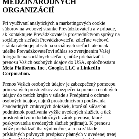
MEDZINÁRODNÝCH
ORGANIZÁCIÍ
Pri využívaní analytických a marketingových cookie
súborov na webovej stránke Prevádzkovateľa a v prípade,
ak kontaktujete Prevádzkovateľa prostredníctvom správy na
sociálnych sieťach Prevádzkovateľa, zdieľate webovú
stránku alebo jej obsah na sociálnych sieťach alebo ak
udelíte Prevádzkovateľovi súhlas so zverejnením Vašej
fotografie na sociálnych sieťach, môže prichádzať k
prenosu Vašich osobných údajov do USA, spoločnostiam
Meta Platforms, Inc.
,
Google, LLC
a
LinkedIn
Corporation.
Prenos Vašich osobných údajov je zabezpečený pomocou
primeraných prostriedkov zabezpečenia prenosu osobných
údajov do tretích krajín v súlade s Predpismi o ochrane
osobných údajov, najmä prostredníctvom používania
štandardných zmluvných doložiek, ktoré sú súčasťou
podmienok používania vyššie uvedených služieb, a tiež
prostredníctvom dodatočných záruk prenosu, ktoré
poskytovatelia uvedených služieb prijímajú. K prenosu
môže prichádzať iba výnimočne, a to na základe
príslušných právnych predpisov platných v uvedenej tretej