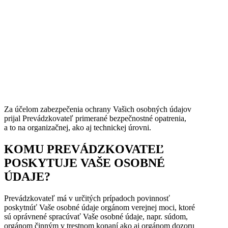
charakteristiky a preferencie
v závislosti od rozsahu
udeleného súhlasu
2 roky odo dňa udelenia súhlasu
Doba
alebo do jeho odvolania, podľa
uchovávania
toho, ktorá skutočnosť nastane
skôr
Za účelom zabezpečenia ochrany Vašich osobných údajov
prijal Prevádzkovateľ primerané bezpečnostné opatrenia,
a to na organizačnej, ako aj technickej úrovni.
KOMU PREVÁDZKOVATEĽ
POSKYTUJE VAŠE OSOBNÉ
ÚDAJE?
Prevádzkovateľ má v určitých prípadoch povinnosť
poskytnúť Vaše osobné údaje orgánom verejnej moci, ktoré
sú oprávnené spracúvať Vaše osobné údaje, napr. súdom,
orgánom činným v trestnom konaní ako aj orgánom dozoru