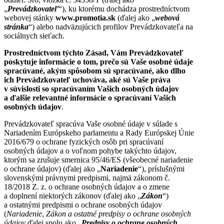
„
Prevádzkovateľ
“), ku ktorému dochádza prostredníctvom
webovej stánky
www.promotia.sk
(ďalej ako „
webová
stránka
“) alebo nadväzujúcich profilov Prevádzkovateľa na
sociálnych sieťach.
Prostredníctvom týchto Zásad, Vám Prevádzkovateľ
poskytuje informácie o tom, prečo sú Vaše osobné údaje
spracúvané, akým spôsobom sú spracúvané, ako dlho
ich Prevádzkovateľ uchováva, aké sú Vaše práva
v súvislosti so spracúvaním Vašich osobných údajov
a ďalšie relevantné informácie o spracúvaní Vašich
osobných údajov
.
Prevádzkovateľ spracúva Vaše osobné údaje v súlade s
Nariadením Európskeho parlamentu a Rady Európskej Únie
2016/679 o ochrane fyzických osôb pri spracúvaní
osobných údajov a o voľnom pohybe takýchto údajov,
ktorým sa zrušuje smernica 95/46/ES (všeobecné nariadenie
o ochrane údajov) (ďalej ako „
Nariadenie
“), príslušnými
slovenskými právnymi predpismi, najmä zákonom č.
18/2018 Z. z. o ochrane osobných údajov a o zmene
a doplnení niektorých zákonov (ďalej ako „
Zákon
“)
a ostatnými predpismi o ochrane osobných údajov
(
Nariadenie
,
Zákon a ostatné predpisy o ochrane osobných
údajov
ďalej spolu ako „
Predpisy o ochrane osobných