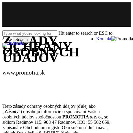
Skip
to
main
content
Hit enter to search or ESC to
ZÁSADY
Kontakt
close
Search
Menu
OCHRANY
Close
OSOBNÝCH
Search
ÚDAJOV
www.promotia.sk
Tieto zásady ochrany osobných údajov (ďalej ako
„
Zásady
“) obsahujú informácie o spracúvaní Vašich
osobných údajov spoločnosťou
PROMOTIA s. r. o.
, so
sídlom Radimov 115, 908 47 Radimov, IČO: 55 502 059,
zapísaná v Obchodnom registri Okresného súdu Trnava,
oddiel: Sro, vložka č. 54358/T (ďalej ako