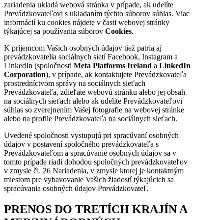
zariadenia ukladá webová stránka v prípade, ak udelíte
Prevádzkovateľovi s ukladaním týchto súborov súhlas. Viac
informácií ku cookies nájdete v časti webovej stránky
týkajúcej sa používania súborov
Cookies
.
K príjemcom Vašich osobných údajov tiež patria aj
prevádzkovatelia sociálnych sietí Facebook, Instagram a
LinkedIn (spoločnosti
Meta Platforms Ireland
a
LinkedIn
Corporation
), v prípade, ak kontaktujete Prevádzkovateľa
prostredníctvom správy na sociálnych sieťach
Prevádzkovateľa, zdieľate webovú stránku alebo jej obsah
na sociálnych sieťach alebo ak udelíte Prevádzkovateľovi
súhlas so zverejnením Vašej fotografie na webovej stránke
alebo na profile Prevádzkovateľa na sociálnych sieťach.
Uvedené spoločnosti vystupujú pri spracúvaní osobných
údajov v postavení spoločného prevádzkovateľa s
Prevádzkovateľom a spracúvanie osobných údajov sa v
tomto prípade riadi dohodou spoločných prevádzkovateľov
v zmysle čl. 26 Nariadenia, v zmysle ktorej je kontaktným
miestom pre vybavovanie Vašich žiadostí týkajúcich sa
spracúvania osobných údajov Prevádzkovateľ.
PRENOS DO TRETÍCH KRAJÍN A