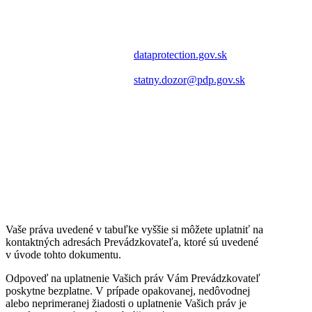
Slovenskej republiky
, so
spracúvania,
sídlom Námestie 1. mája 18
prípadne ak
(Budova Park one), 811 06
Prevádzkovateľ už
Bratislava; webové sídlo:
nepotrebuje Vaše
dataprotection.gov.sk
, tel.
osobné údaje na
číslo: 02 3231 3214; e-mail:
účely spracúvania,
statny.dozor@pdp.gov.sk
.
ale potrebujete ich Vy
na preukázanie,
uplatňovanie alebo
obhajovanie
právnych nárokov.
Prevádzkovateľ
obmedzí spracúvanie
Vašich osobných
údajov, ak o to
požiadate.
Vaše práva uvedené v tabuľke vyššie si môžete uplatniť na
kontaktných adresách Prevádzkovateľa, ktoré sú uvedené
v úvode tohto dokumentu.
Odpoveď na uplatnenie Vašich práv Vám Prevádzkovateľ
poskytne bezplatne. V prípade opakovanej, nedôvodnej
alebo neprimeranej žiadosti o uplatnenie Vašich práv je